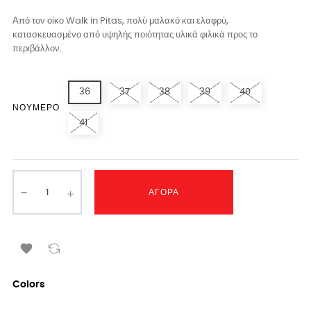
Από τον οίκο Walk in Pitas, πολύ μαλακό και ελαφρύ,
κατασκευασμένο από υψηλής ποιότητας υλικά φιλικά προς το
περιβάλλον.
36
37
38
39
40
ΝΟΎΜΕΡΟ
41
ΑΓΟΡΆ

Colors