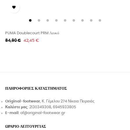

PUMA Doublecourt PRM Λευκό
Κανονική
Τιμή
84,90 €
42,45 €
τιμή
ΠΛΗΡΟΦΟΡΊΕΣ ΚΑΤΑΣΤΉΜΑΤΟΣ
Original-footwear
, Κ. Γέμελου 274 Νίκαια Πειραιάς
Καλέστε μας
: 2130349308, 6945933805
E-mail
: of@original-footwear.gr
ΩΡΑΡΙΟ ΛΕΙΤΟΥΡΓΙΑΣ