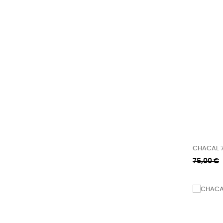
CHACAL 7
Κανονική
75,00 €
τιμή