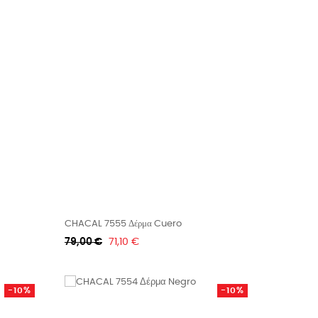
CHACAL 7555 Δέρμα Cuero
Κανονική
Τιμή
79,00 €
71,10 €
τιμή
-10%
-10%