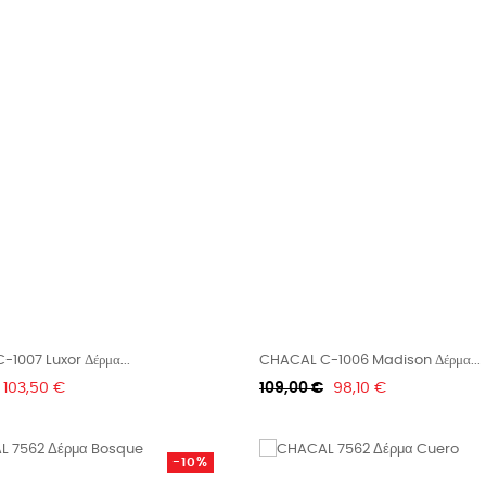
1007 Luxor Δέρμα...
CHACAL C-1006 Madison Δέρμα...
Τιμή
Κανονική
Τιμή
103,50 €
109,00 €
98,10 €
τιμή
-10%