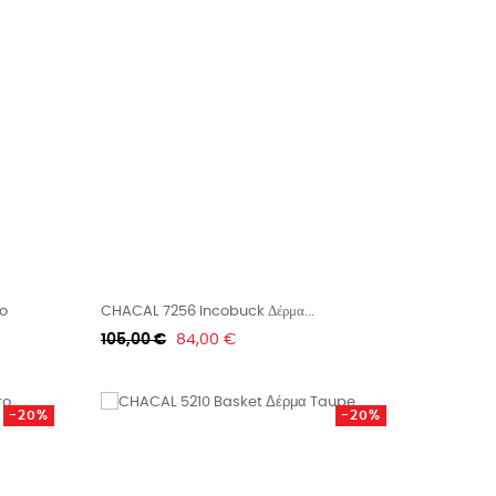
o
CHACAL 7256 Incobuck Δέρμα...
Κανονική
Τιμή
105,00 €
84,00 €
τιμή
-20%
-20%