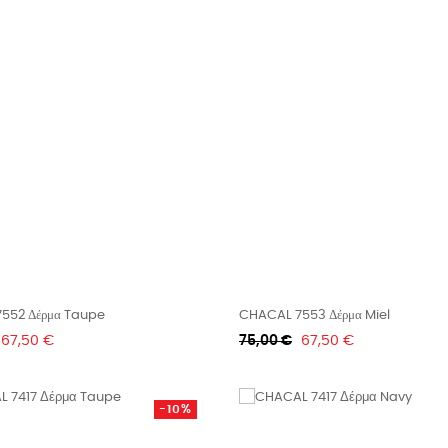
552 Δέρμα Taupe
CHACAL 7553 Δέρμα Miel
Τιμή
Κανονική
Τιμή
67,50 €
75,00 €
67,50 €
τιμή
-10%