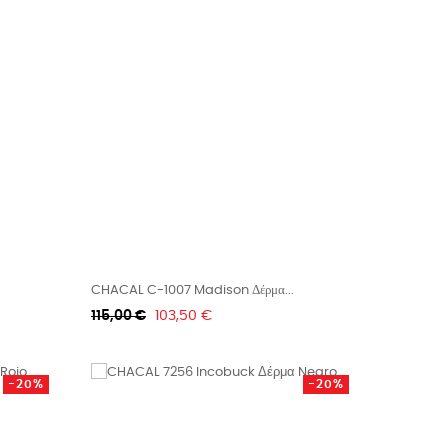
CHACAL C-1007 Madison Δέρμα...
Κανονική
Τιμή
115,00 €
103,50 €
τιμή
-20%
-20%