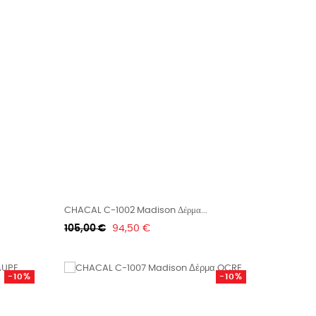
CHACAL C-1002 Madison Δέρμα...
Κανονική
Τιμή
105,00 €
94,50 €
τιμή
-10%
-10%