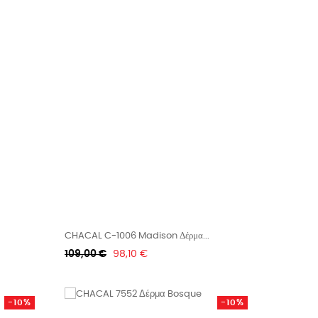
CHACAL C-1006 Madison Δέρμα...
Κανονική
Τιμή
109,00 €
98,10 €
τιμή
-10%
-10%