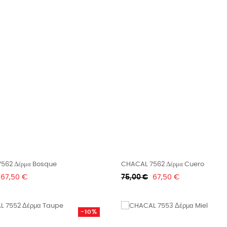
562 Δέρμα Bosque
CHACAL 7562 Δέρμα Cuero
Τιμή
Κανονική
Τιμή
67,50 €
75,00 €
67,50 €
τιμή
-10%