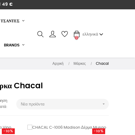
 49 €
ΤΣΑΝΤΕΣ
ελληνικά
0
BRANDS
Αρχική
Μάρκες
Chacal
άρκα Chacal
μηση

Νέα προϊόντα
ατά:
-10%
-10%