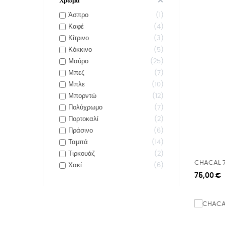
Χρώμα
Άσπρο
1
Καφέ
4
Κίτρινο
3
Κόκκινο
5
Μαύρο
25
Μπεζ
7
Μπλε
10
Μπορντώ
12
Πολύχρωμο
7
Πορτοκαλί
2
Πράσινο
6
Ταμπά
14
Τιρκουάζ
2
CHACAL 7
Χακί
6
Κανονική
75,00 €
τιμή