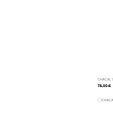
CHACAL 7
Κανονική
75,00 €
τιμή