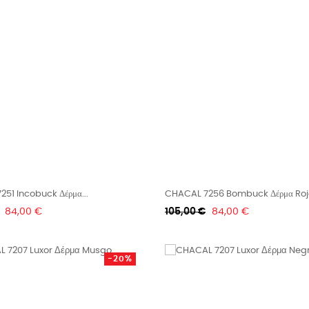
51 Incobuck Δέρμα...
CHACAL 7256 Bombuck Δέρμα Roj
Τιμή
Κανονική
Τιμή
84,00 €
105,00 €
84,00 €
τιμή
-20%