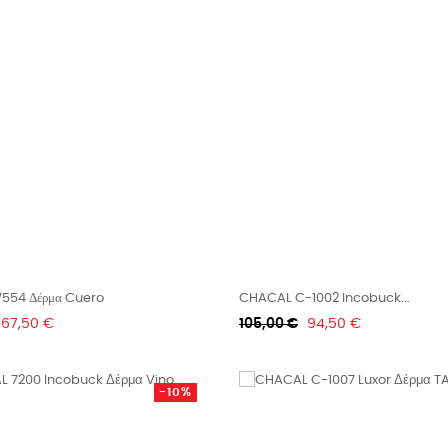
554 Δέρμα Cuero
CHACAL C-1002 Incobuck...
Τιμή
Κανονική
Τιμή
67,50 €
105,00 €
94,50 €
τιμή
-10%