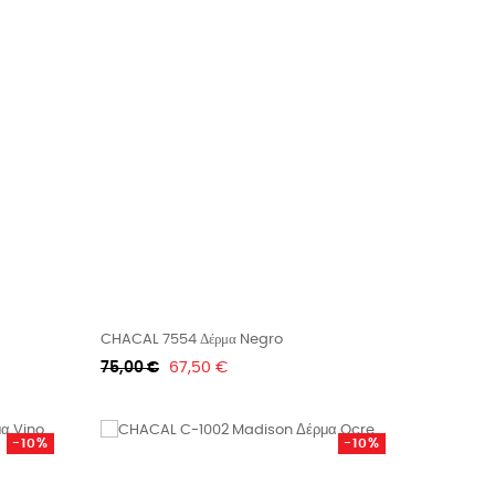
CHACAL 7554 Δέρμα Negro
Κανονική
Τιμή
75,00 €
67,50 €
τιμή
-10%
-10%