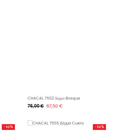
CHACAL 7552 Δέρμα Bosque
Κανονική
Τιμή
75,00 €
67,50 €
τιμή
-10%
-10%