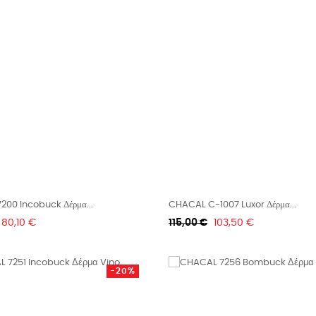
00 Incobuck Δέρμα...
CHACAL C-1007 Luxor Δέρμα...
Τιμή
Κανονική
Τιμή
80,10 €
115,00 €
103,50 €
τιμή
-20%