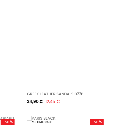
GREEK LEATHER SANDALS 022P...
Κανονική
Τιμή
24,90 €
12,45 €
τιμή
-50%
-50%
ΜΕ ΈΚΠΤΩΣΗ!