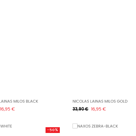
LAINAS MILOS BLACK
NICOLAS LAINAS MILOS GOLD
Τιμή
Κανονική
Τιμή
16,95 €
33,90 €
16,95 €
τιμή
-50%