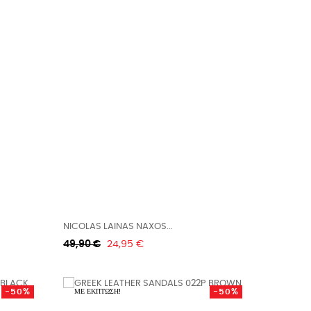
NICOLAS LAINAS NAXOS...
Κανονική
Τιμή
49,90 €
24,95 €
τιμή
-50%
-50%
ΜΕ ΈΚΠΤΩΣΗ!