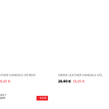
GREEK LEATHER SANDALS 06 BEIG
GREEK LEATHER SANDALS 013...
Τιμή
Κανονική
Τιμή
11,45 €
26,90 €
13,45 €
τιμή
-50%
ΩΣΗ!