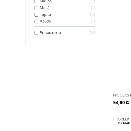
Μαύρο
5
Μπεζ
1
Ταμπά
2
Χρυσό
1
Prices drop
13
NICOLAS 
Κανονική
54,90 €
τιμή
ΜΕ ΈΚΠΤ