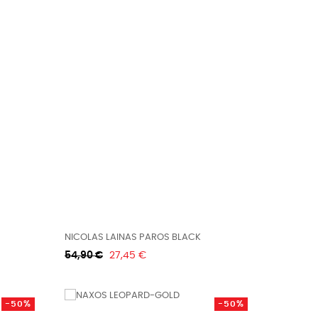
NICOLAS LAINAS PAROS BLACK
Κανονική
Τιμή
54,90 €
27,45 €
τιμή
-50%
-50%