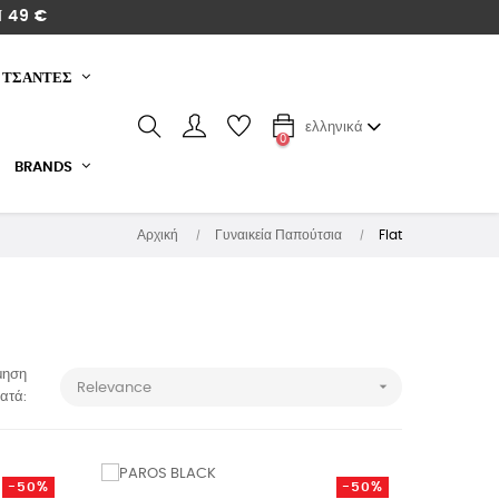
 49 €
ΤΣΑΝΤΕΣ
ελληνικά
0
BRANDS
Αρχική
Γυναικεία Παπούτσια
Flat
μηση

Relevance
ατά:
-50%
-50%