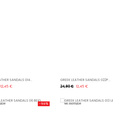
GREEK LEATHER SANDALS 014...
GREEK LEATHER SANDALS 022P...
Τιμή
Κανονική
Τιμή
12,45 €
24,90 €
12,45 €
τιμή
-50%
ΩΣΗ!
ΜΕ ΈΚΠΤΩΣΗ!