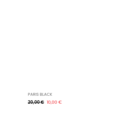
PARIS BLACK
Κανονική
Τιμή
20,00 €
10,00 €
τιμή