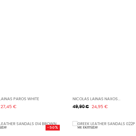
LAINAS PAROS WHITE
NICOLAS LAINAS NAXOS...
Τιμή
Κανονική
Τιμή
27,45 €
49,90 €
24,95 €
τιμή
-50%
ΩΣΗ!
ΜΕ ΈΚΠΤΩΣΗ!