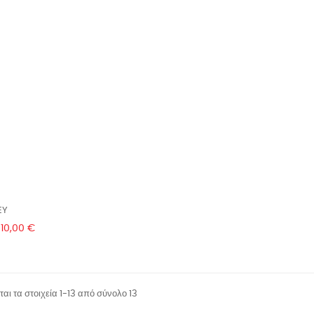
EY
Τιμή
10,00 €
αι τα στοιχεία 1-13 από σύνολο 13