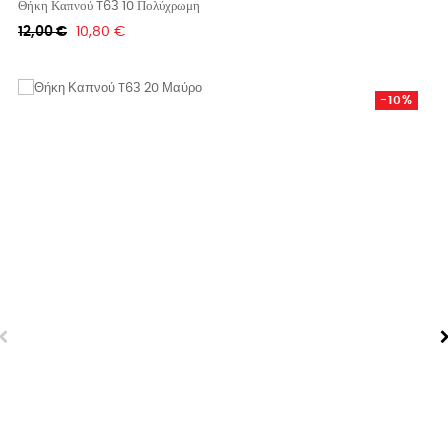
Θήκη Καπνού T63 10 Πολύχρωμη
Κανονική
Τιμή
12,00 €
10,80 €
τιμή
-10%