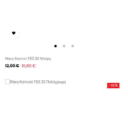

Θήκη Καπνού T63 20 Μαύρη
Κανονική
Τιμή
12,00 €
10,80 €
τιμή
-10%