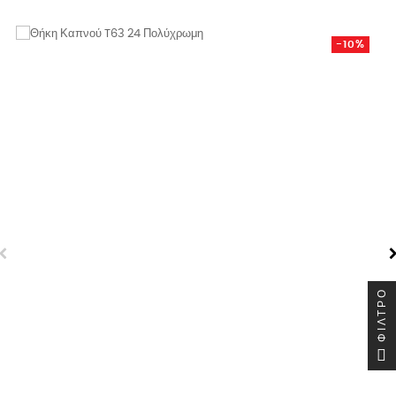
τιμή
-10%
ΦΊΛΤΡΟ