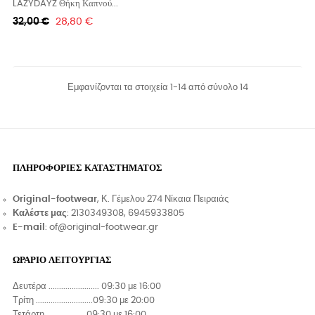
LAZYDAYZ Θήκη Καπνού...
Κανονική
Τιμή
32,00 €
28,80 €
τιμή
Εμφανίζονται τα στοιχεία 1-14 από σύνολο 14
ΠΛΗΡΟΦΟΡΊΕΣ ΚΑΤΑΣΤΉΜΑΤΟΣ
Original-footwear
, Κ. Γέμελου 274 Νίκαια Πειραιάς
Καλέστε μας
: 2130349308, 6945933805
E-mail
: of@original-footwear.gr
ΩΡΑΡΙΟ ΛΕΙΤΟΥΡΓΙΑΣ
Δευτέρα ........................ 09:30 με 16:00
Τρίτη ...........................09:30 με 20:00
Τετάρτη ...................09:30 με 16:00