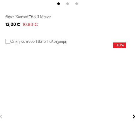
Θήκη Καπνού T63 3 Μαύρη
Κανονική
Τιμή
12,00 €
10,80 €
τιμή
-10%