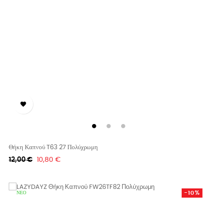

Θήκη Καπνού T63 27 Πολύχρωμη
Κανονική
Τιμή
12,00 €
10,80 €
τιμή
-10%
ΝΈΟ