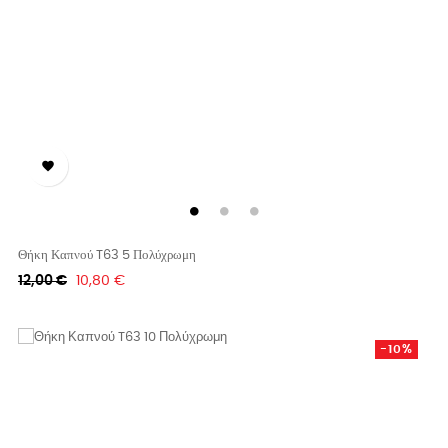

Θήκη Καπνού T63 5 Πολύχρωμη
Κανονική
Τιμή
12,00 €
10,80 €
τιμή
-10%