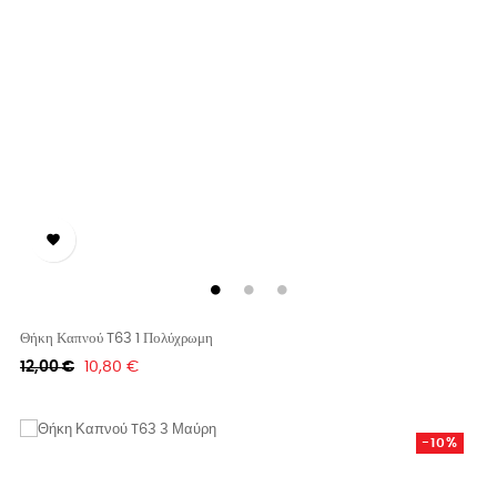

Θήκη Καπνού T63 1 Πολύχρωμη
Κανονική
Τιμή
12,00 €
10,80 €
τιμή
-10%