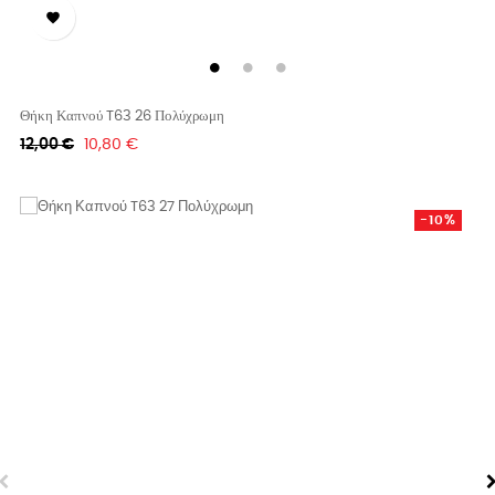

Θήκη Καπνού T63 26 Πολύχρωμη
Κανονική
Τιμή
12,00 €
10,80 €
τιμή
-10%