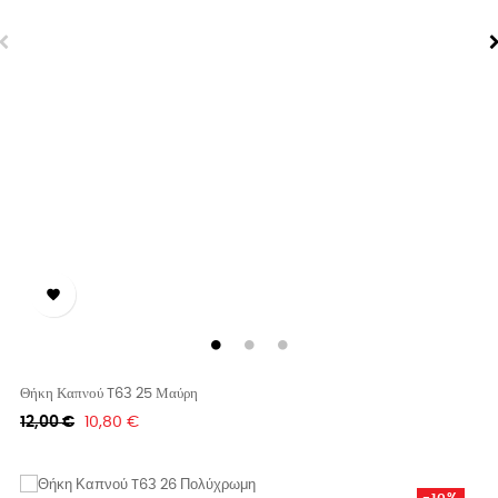

Θήκη Καπνού T63 25 Μαύρη
Κανονική
Τιμή
12,00 €
10,80 €
τιμή