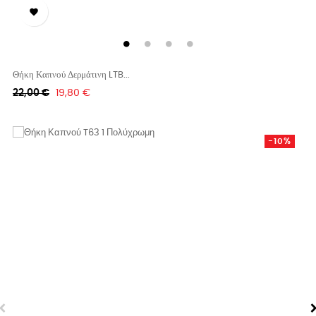

Θήκη Καπνού Δερμάτινη LTB...
Κανονική
Τιμή
22,00 €
19,80 €
τιμή
-10%