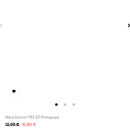

Θήκη Καπνού T63 23 Πολύχρωμη
Κανονική
Τιμή
12,00 €
10,80 €