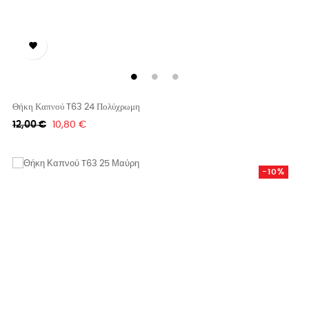

Θήκη Καπνού T63 24 Πολύχρωμη
Κανονική
Τιμή
12,00 €
10,80 €
τιμή
-10%