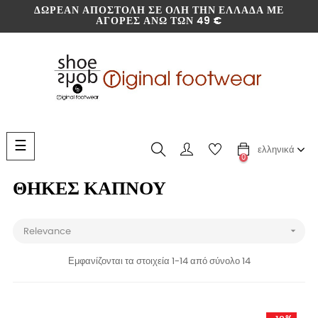
ΔΩΡΕΆΝ ΑΠΟΣΤΟΛΉ ΣΕ ΌΛΗ ΤΗΝ ΕΛΛΆΔΑ ΜΕ
ΑΓΟΡΈΣ ΆΝΩ ΤΩΝ 49 €
Toggle
☰
ελληνικά
navigation
0
ΘΉΚΕΣ ΚΑΠΝΟΎ

Relevance
Εμφανίζονται τα στοιχεία 1-14 από σύνολο 14