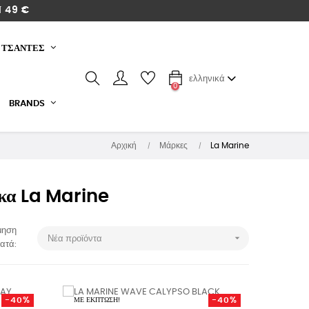
 49 €
ΤΣΑΝΤΕΣ
ελληνικά
0
BRANDS
Αρχική
Μάρκες
La Marine
ρκα La Marine
μηση

Νέα προϊόντα
ατά:
-40%
-40%
ΜΕ ΈΚΠΤΩΣΗ!