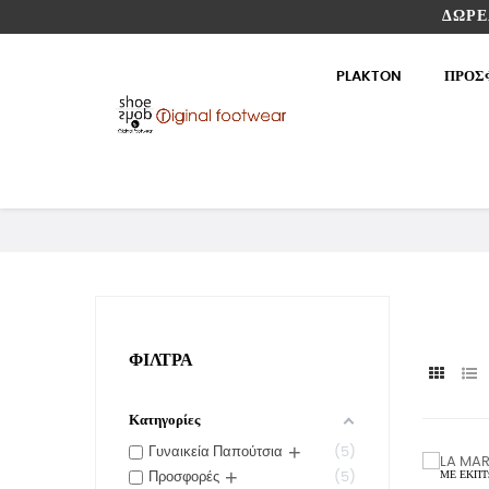
ΔΩΡΕ
PLAKTON
ΠΡΟΣ
ΦΊΛΤΡΑ
Κατηγορίες
+
Γυναικεία Παπούτσια
5
+
ΜΕ ΈΚΠΤ
Προσφορές
5