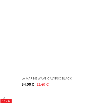
Y
LA MARINE WAVE CALYPSO BLACK
Κανονική
Τιμή
54,00 €
32,40 €
τιμή
-40%