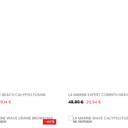
E BEACH CALYPSO FUSHIA
LA MARINE EXPERT CORINTH GRA
Τιμή
Κανονική
Τιμή
19,14 €
49,90 €
29,94 €
τιμή
-40%
ΩΣΗ!
ΜΕ ΈΚΠΤΩΣΗ!