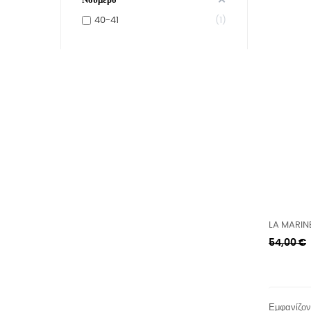
Νούμερο
40-41
1
LA MARIN
Κανονική
54,00 €
τιμή
Εμφανίζοντ