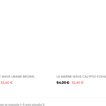
E WAVE URANIE BROWN...
LA MARINE WAVE CALYPSO FUSHI
Τιμή
Κανονική
Τιμή
32,40 €
54,00 €
32,40 €
τιμή
αι τα στοιχεία 1-5 από σύνολο 5