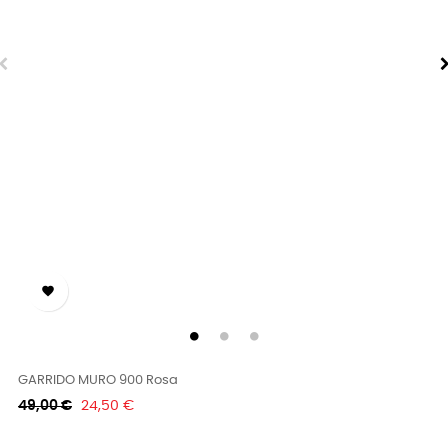

GARRIDO MURO 900 Rosa
Κανονική
Τιμή
49,00 €
24,50 €
τιμή