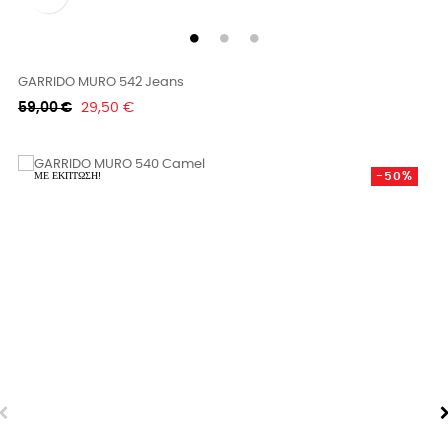
GARRIDO MURO 542 Jeans
Κανονική
Τιμή
59,00 €
29,50 €
τιμή
-50%
ΜΕ ΈΚΠΤΩΣΗ!