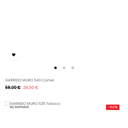

GARRIDO MURO 540 Camel
Κανονική
Τιμή
59,00 €
29,50 €
τιμή
-50%
ΜΕ ΈΚΠΤΩΣΗ!