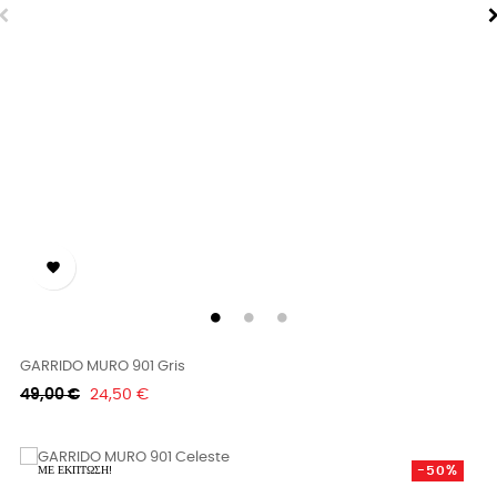

GARRIDO MURO 901 Gris
Κανονική
Τιμή
49,00 €
24,50 €
τιμή
-50%
ΜΕ ΈΚΠΤΩΣΗ!