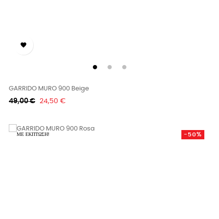

GARRIDO MURO 900 Beige
Κανονική
Τιμή
49,00 €
24,50 €
τιμή
-50%
ΜΕ ΈΚΠΤΩΣΗ!