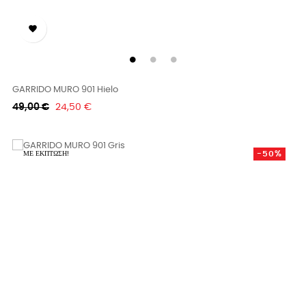

GARRIDO MURO 901 Hielo
Κανονική
Τιμή
49,00 €
24,50 €
τιμή
-50%
ΜΕ ΈΚΠΤΩΣΗ!