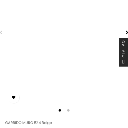
ΦΊΛΤΡΟ

GARRIDO MURO 534 Beige