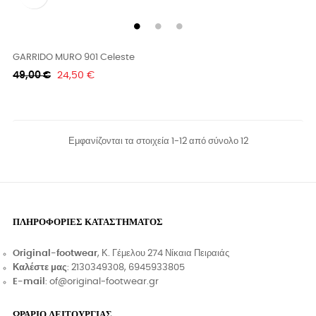
GARRIDO MURO 901 Celeste
Κανονική
Τιμή
49,00 €
24,50 €
τιμή
Εμφανίζονται τα στοιχεία 1-12 από σύνολο 12
ΠΛΗΡΟΦΟΡΊΕΣ ΚΑΤΑΣΤΉΜΑΤΟΣ
Original-footwear
, Κ. Γέμελου 274 Νίκαια Πειραιάς
Καλέστε μας
: 2130349308, 6945933805
E-mail
: of@original-footwear.gr
ΩΡΑΡΙΟ ΛΕΙΤΟΥΡΓΙΑΣ