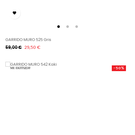

GARRIDO MURO 525 Gris
Κανονική
Τιμή
59,00 €
29,50 €
τιμή
-50%
ΜΕ ΈΚΠΤΩΣΗ!