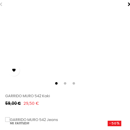

GARRIDO MURO 542 Kaki
Κανονική
Τιμή
59,00 €
29,50 €
τιμή
-50%
ΜΕ ΈΚΠΤΩΣΗ!