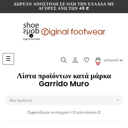
ΔΩΡΕΆΝ ΑΠΟΣΤΟΛΉ ΣΕ ΌΛΗ ΤΗΝ ΕΛΛΆΔΑ ΜΕ
ΑΓΟΡΈΣ ΆΝΩ ΤΩΝ 49 €
Toggle
☰
ελληνικά
navigation
0
Λίστα προϊόντων κατά μάρκα
Garrido Muro

Νέα προϊόντα
Εμφανίζονται τα στοιχεία 1-12 από σύνολο 12