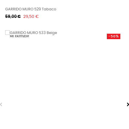
GARRIDO MURO 529 Tabaco
Κανονική
Τιμή
59,00 €
29,50 €
τιμή
-50%
ΜΕ ΈΚΠΤΩΣΗ!