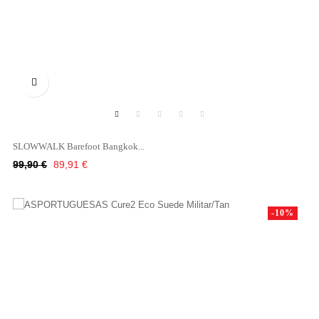

SLOWWALK Barefoot Bangkok...
Κανονική
Τιμή
99,90 €
89,91 €
τιμή
-10%