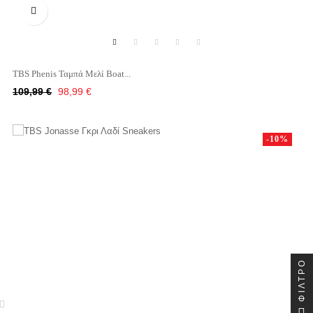

TBS Phenis Ταμπά Μελί Boat...
Κανονική
Τιμή
109,99 €
98,99 €
τιμή
-10%
ΦΊΛΤΡΟ