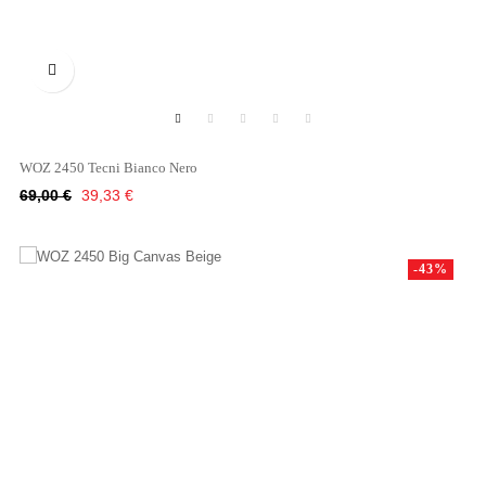

WOZ 2450 Tecni Bianco Nero
Κανονική
Τιμή
69,00 €
39,33 €
τιμή
-43%