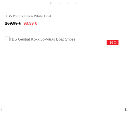
TBS Phenis Green White Boat...
Κανονική
Τιμή
109,99 €
98,99 €
τιμή
-10%