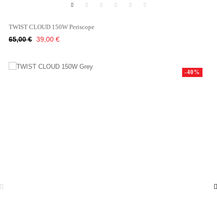
TWIST CLOUD 150W Periscope
Κανονική
Τιμή
65,00 €
39,00 €
τιμή
-40%