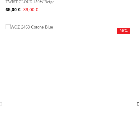
TWIST CLOUD 150W Beige
Κανονική
Τιμή
65,00 €
39,00 €
τιμή
-50%