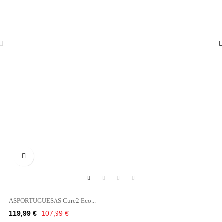

ASPORTUGUESAS Cure2 Eco...
Κανονική
Τιμή
119,99 €
107,99 €