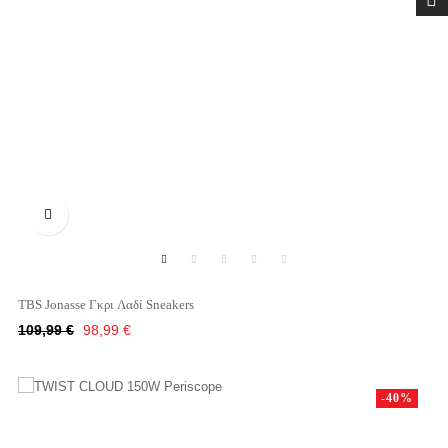

TBS Jonasse Γκρι Λαδί Sneakers
Κανονική
Τιμή
109,99 €
98,99 €
τιμή
-40%