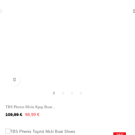

TBS Phenis Μπλε Κρεμ Boat...
Κανονική
Τιμή
109,99 €
98,99 €
τιμή