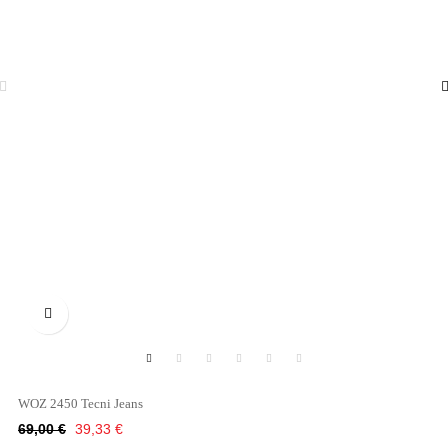

WOZ 2450 Tecni Jeans
Κανονική
Τιμή
69,00 €
39,33 €