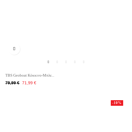

TBS Geoboat Κόκκινο-Μπλε...
Κανονική
Τιμή
79,99 €
71,99 €
τιμή
-10%