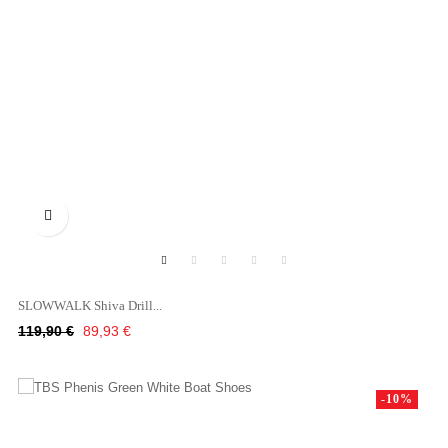

SLOWWALK Shiva Drill...
Κανονική
Τιμή
119,90 €
89,93 €
τιμή
-10%