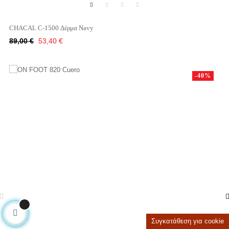
CHACAL C-1500 Δέρμα Navy
Κανονική
Τιμή
89,00 €
53,40 €
τιμή
-40%
Συγκατάθεση για cookie