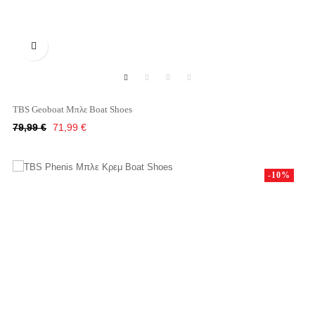

TBS Geoboat Μπλε Boat Shoes
Κανονική
Τιμή
79,99 €
71,99 €
τιμή
-10%