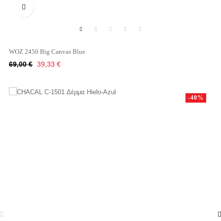

WOZ 2450 Big Canvas Blue
Κανονική
Τιμή
69,00 €
39,33 €
τιμή
-40%