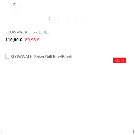

SLOWWALK Shiva Drill...
Κανονική
Τιμή
119,90 €
89,93 €
τιμή
-25%