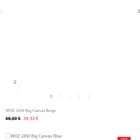

WOZ 2450 Big Canvas Beige
Κανονική
Τιμή
69,00 €
39,33 €
τιμή
-43%