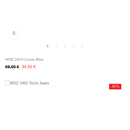

WOZ 2453 Cotone Blue
Κανονική
Τιμή
69,00 €
34,50 €
τιμή
-43%