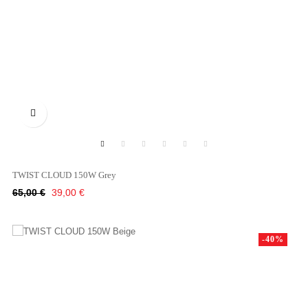

TWIST CLOUD 150W Grey
Κανονική
Τιμή
65,00 €
39,00 €
τιμή
-40%