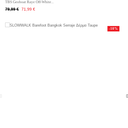
TBS Geoboat Raye Off-White...
Κανονική
Τιμή
79,99 €
71,99 €
τιμή
-10%