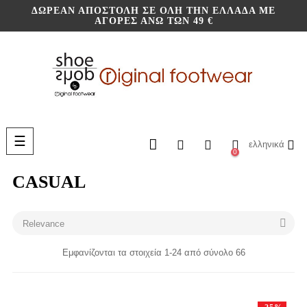
ΔΩΡΕΆΝ ΑΠΟΣΤΟΛΉ ΣΕ ΌΛΗ ΤΗΝ ΕΛΛΆΔΑ ΜΕ
ΑΓΟΡΈΣ ΆΝΩ ΤΩΝ 49 €
Toggle
☰
ελληνικά
navigation
0
CASUAL

Relevance
Εμφανίζονται τα στοιχεία 1-24 από σύνολο 66