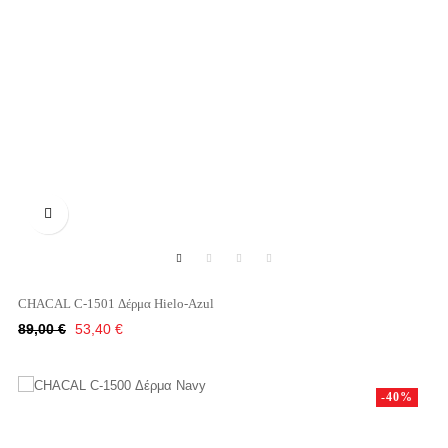

CHACAL C-1501 Δέρμα Hielo-Azul
Κανονική
Τιμή
89,00 €
53,40 €
τιμή
-40%