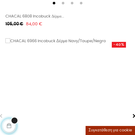
CHACAL 6808 Incobuck Δέρμα...
Κανονική
Τιμή
105,00 €
84,00 €
τιμή
-40%
Συγκατάθεση για cookie