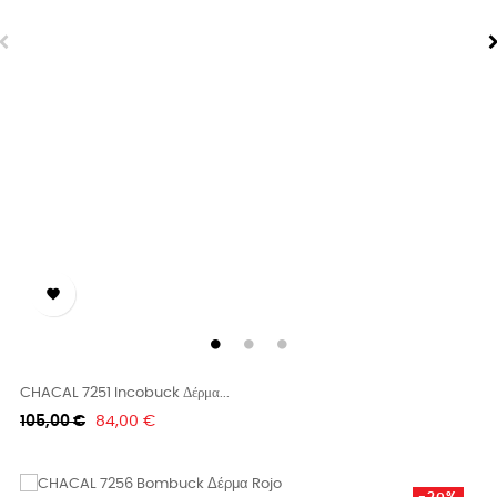

CHACAL 7251 Incobuck Δέρμα...
Κανονική
Τιμή
105,00 €
84,00 €
τιμή