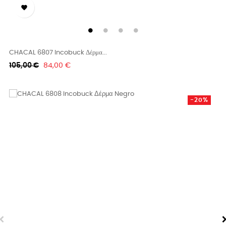

CHACAL 6807 Incobuck Δέρμα...
Κανονική
Τιμή
105,00 €
84,00 €
τιμή
-20%