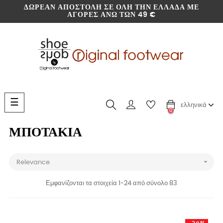
ΔΩΡΕΆΝ ΑΠΟΣΤΟΛΉ ΣΕ ΌΛΗ ΤΗΝ ΕΛΛΆΔΑ ΜΕ
ΑΓΟΡΈΣ ΆΝΩ ΤΩΝ 49 €
Toggle
☰
ελληνικά
navigation
0
ΜΠΟΤΆΚΙΑ

Relevance
Εμφανίζονται τα στοιχεία 1-24 από σύνολο 83