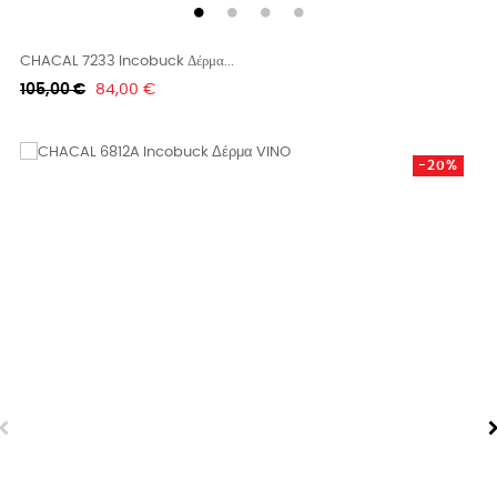
CHACAL 7233 Incobuck Δέρμα...
Κανονική
Τιμή
105,00 €
84,00 €
τιμή
-20%