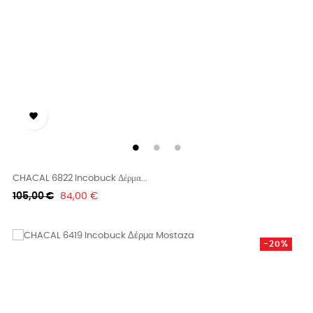

CHACAL 6822 Incobuck Δέρμα...
Κανονική
Τιμή
105,00 €
84,00 €
τιμή
-20%