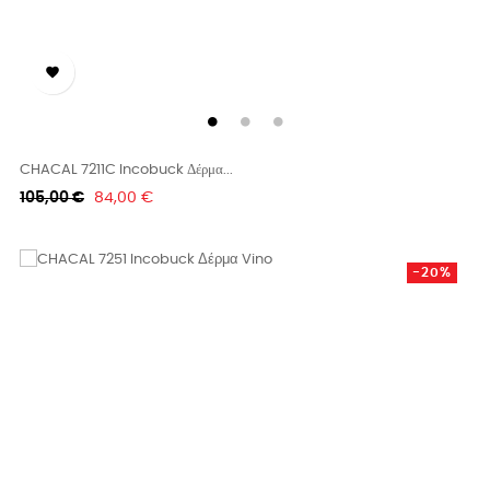

CHACAL 7211C Incobuck Δέρμα...
Κανονική
Τιμή
105,00 €
84,00 €
τιμή
-20%