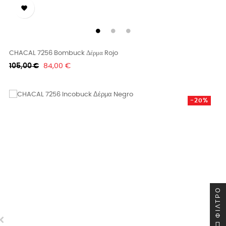

CHACAL 7256 Bombuck Δέρμα Rojo
Κανονική
Τιμή
105,00 €
84,00 €
τιμή
-20%
ΦΊΛΤΡΟ