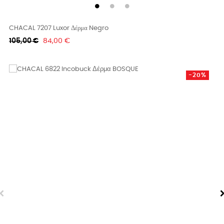
CHACAL 7207 Luxor Δέρμα Negro
Κανονική
Τιμή
105,00 €
84,00 €
τιμή
-20%