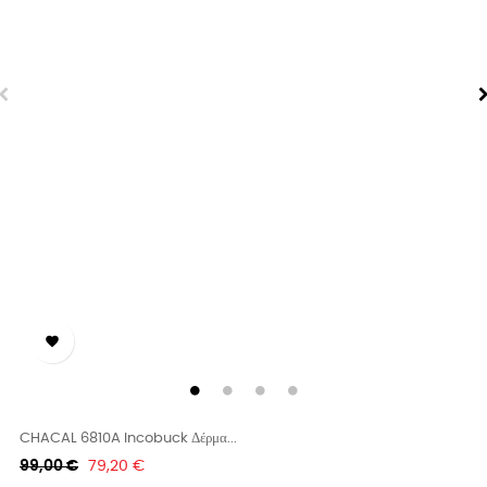

CHACAL 6810A Incobuck Δέρμα...
Κανονική
Τιμή
99,00 €
79,20 €