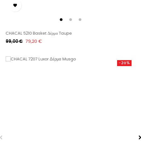

CHACAL 5210 Basket Δέρμα Taupe
Κανονική
Τιμή
99,00 €
79,20 €
τιμή
-20%