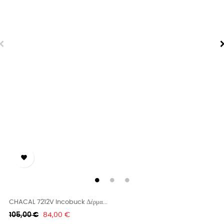

CHACAL 7212V Incobuck Δέρμα...
Κανονική
Τιμή
105,00 €
84,00 €