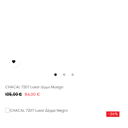

CHACAL 7207 Luxor Δέρμα Musgo
Κανονική
Τιμή
105,00 €
84,00 €
τιμή
-20%