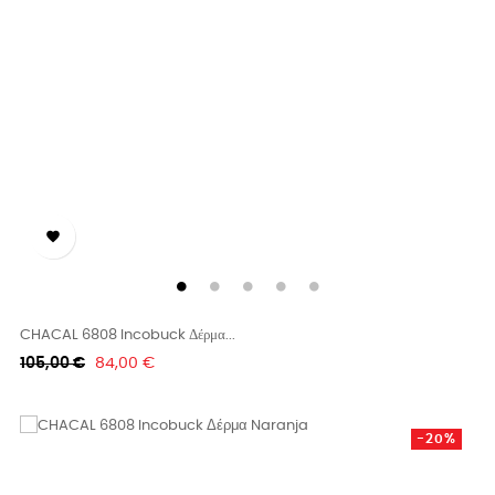

CHACAL 6808 Incobuck Δέρμα...
Κανονική
Τιμή
105,00 €
84,00 €
τιμή
-20%