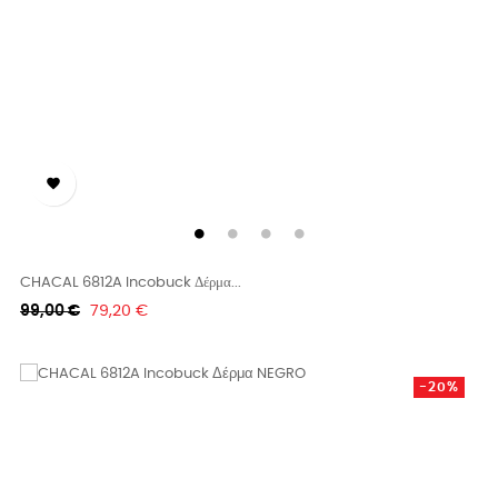

CHACAL 6812A Incobuck Δέρμα...
Κανονική
Τιμή
99,00 €
79,20 €
τιμή
-20%