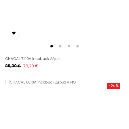

CHACAL 7210A Incobuck Δέρμα...
Κανονική
Τιμή
99,00 €
79,20 €
τιμή
-20%