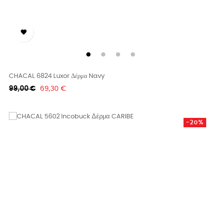

CHACAL 6824 Luxor Δέρμα Navy
Κανονική
Τιμή
99,00 €
69,30 €
τιμή
-20%