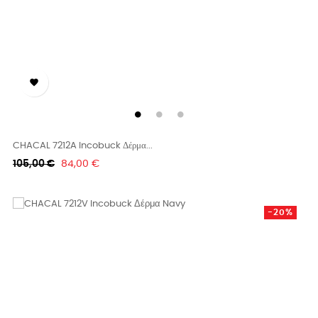

CHACAL 7212A Incobuck Δέρμα...
Κανονική
Τιμή
105,00 €
84,00 €
τιμή
-20%