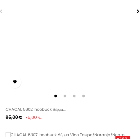

CHACAL 5602 Incobuck Δέρμα...
Κανονική
Τιμή
95,00 €
76,00 €
τιμή
-20%