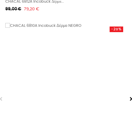
CHACAL 6812A Incobuck Δέρμα...
Κανονική
Τιμή
99,00 €
79,20 €
τιμή
-20%