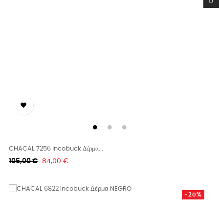

CHACAL 7256 Incobuck Δέρμα...
Κανονική
Τιμή
105,00 €
84,00 €
τιμή
-20%