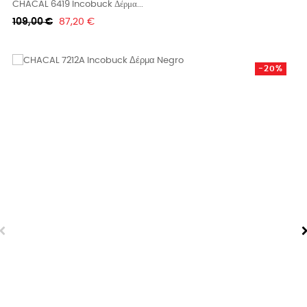
CHACAL 6419 Incobuck Δέρμα...
Κανονική
Τιμή
109,00 €
87,20 €
τιμή
-20%