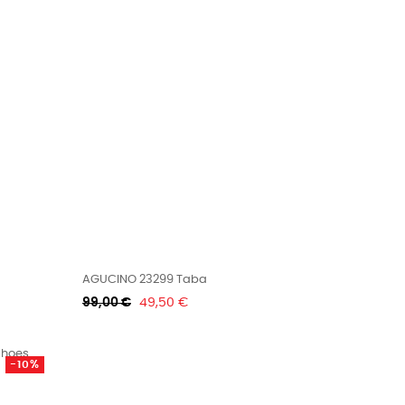
AGUCINO 23299 Taba
Κανονική
Τιμή
99,00 €
49,50 €
τιμή
-10%