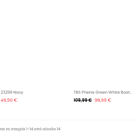
23299 Navy
TBS Phenis Green White Boat...
Τιμή
Κανονική
Τιμή
49,50 €
109,99 €
98,99 €
τιμή
αι τα στοιχεία 1-14 από σύνολο 14