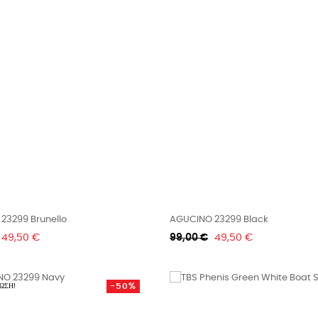
23299 Brunello
AGUCINO 23299 Black
Τιμή
Κανονική
Τιμή
49,50 €
99,00 €
49,50 €
τιμή
-50%
ΩΣΗ!