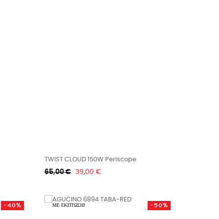
TWIST CLOUD 150W Periscope
Κανονική
Τιμή
65,00 €
39,00 €
τιμή
-40%
-50%
ΜΕ ΈΚΠΤΩΣΗ!