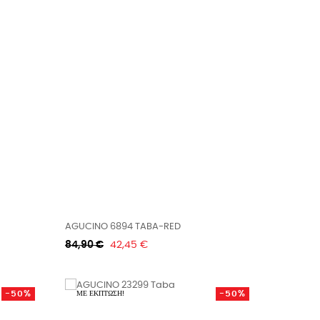
AGUCINO 6894 TABA-RED
Κανονική
Τιμή
84,90 €
42,45 €
τιμή
-50%
-50%
ΜΕ ΈΚΠΤΩΣΗ!