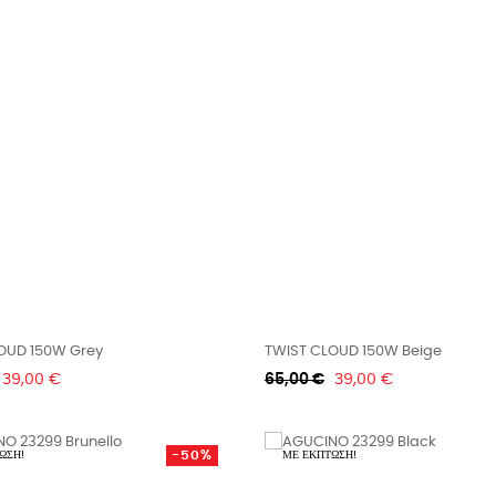
OUD 150W Grey
TWIST CLOUD 150W Beige
Τιμή
Κανονική
Τιμή
39,00 €
65,00 €
39,00 €
τιμή
-50%
ΩΣΗ!
ΜΕ ΈΚΠΤΩΣΗ!