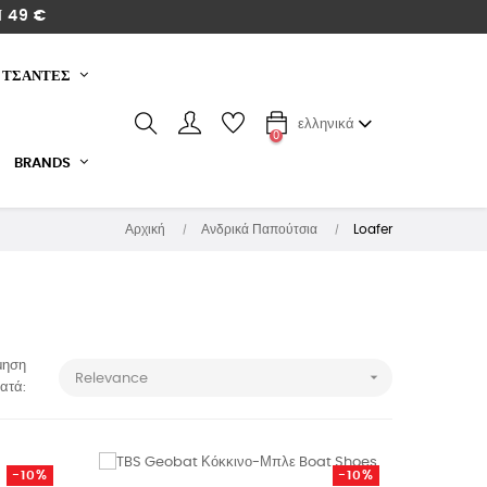
 49 €
ΤΣΑΝΤΕΣ
ελληνικά
0
BRANDS
Αρχική
Ανδρικά Παπούτσια
Loafer
μηση

Relevance
ατά:
-10%
-10%