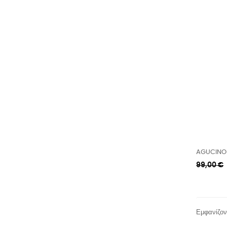
AGUCINO 
Κανονική
99,00 €
τιμή
Εμφανίζοντ