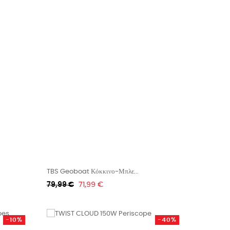
TBS Geoboat Κόκκινο-Μπλε...
Κανονική
Τιμή
79,99 €
71,99 €
τιμή
-10%
-40%