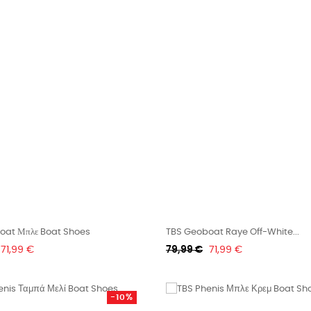
oat Μπλε Boat Shoes
TBS Geoboat Raye Off-White...
Τιμή
Κανονική
Τιμή
71,99 €
79,99 €
71,99 €
τιμή
-10%