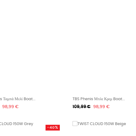
s Ταμπά Μελί Boat...
TBS Phenis Μπλε Κρεμ Boat...
Τιμή
Κανονική
Τιμή
98,99 €
109,99 €
98,99 €
τιμή
-40%