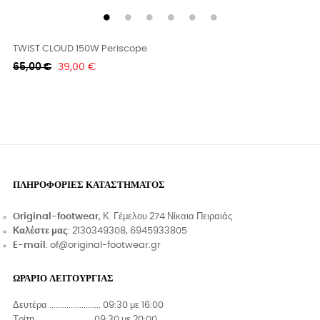
TWIST CLOUD 150W Periscope
Κανονική
Τιμή
65,00 €
39,00 €
τιμή
ΠΛΗΡΟΦΟΡΊΕΣ ΚΑΤΑΣΤΉΜΑΤΟΣ
Original-footwear
, Κ. Γέμελου 274 Νίκαια Πειραιάς
Καλέστε μας
: 2130349308, 6945933805
E-mail
: of@original-footwear.gr
ΩΡΑΡΙΟ ΛΕΙΤΟΥΡΓΙΑΣ
Δευτέρα ........................ 09:30 με 16:00
Τρίτη ...........................09:30 με 20:00