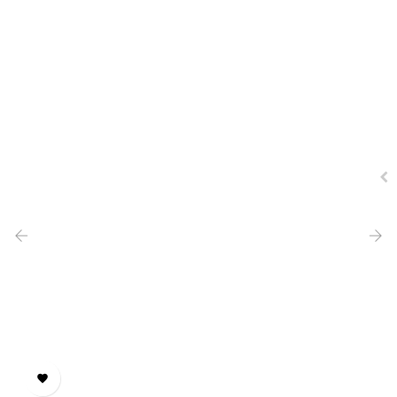
‹
›
