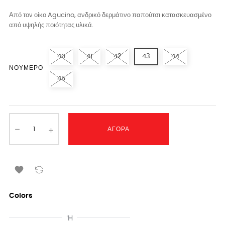
Από τον οίκο Agucino, ανδρικό δερμάτινο παπούτσι κατασκευασμένο
από υψηλής ποιότητας υλικά.
40
41
42
43
44
ΝΟΎΜΕΡΟ
45
ΑΓΟΡΆ

Colors