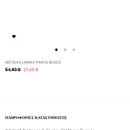
‹
›

NICOLAS LAINAS PAROS BLACK
Κανονική
Τιμή
54,90 €
27,45 €
τιμή
ΠΛΗΡΟΦΟΡΊΕΣ ΚΑΤΑΣΤΉΜΑΤΟΣ