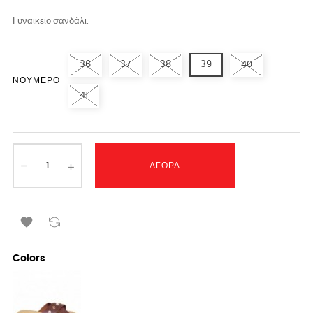
Γυναικείο σανδάλι.
36
37
38
39
40
ΝΟΎΜΕΡΟ
41
ΑΓΟΡΆ

Colors