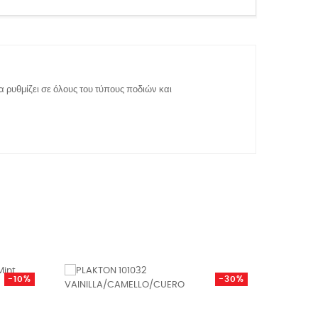
να ρυθμίζει σε όλους του τύπους ποδιών και
-10%
-30%
ΜΕ ΈΚΠ