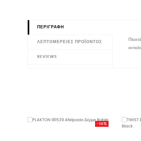
ΠΕΡΙΓΡΑΦΉ
Πλεκτά
ΛΕΠΤΟΜΈΡΕΙΕΣ ΠΡΟΪΌΝΤΟΣ
αντιολ
REVIEWS
-10%