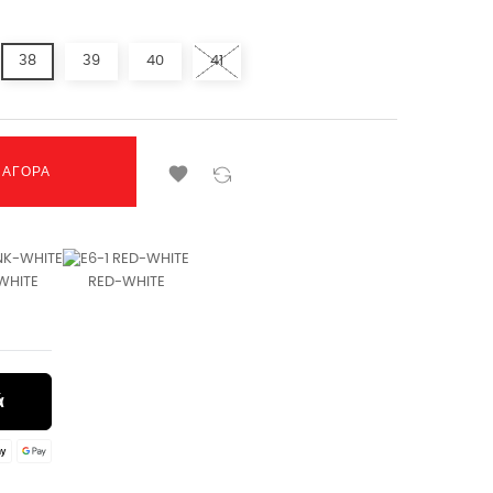
38
39
40
41

ΑΓΟΡΆ
WHITE
RED-WHITE