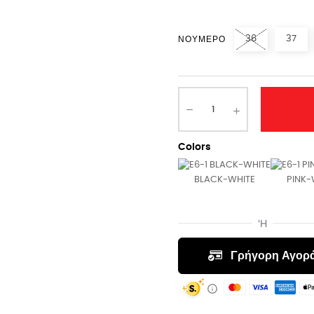
36
37
ΝΟΎΜΕΡΟ
Colors
BLACK-WHITE
PINK-