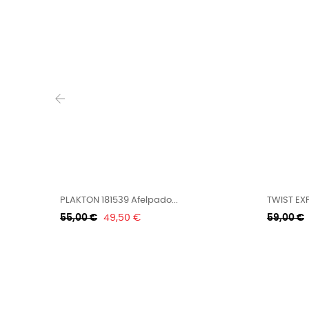
‹
PLAKTON 181539 Afelpado...
TWIST EXP
Κανονική
Τιμή
Κανονική
55,00 €
49,50 €
59,00 €
τιμή
τιμή