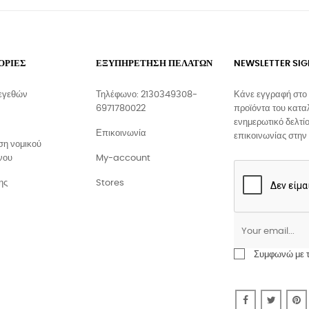
ΟΡΙΕΣ
ΕΞΥΠΗΡΕΤΗΣΗ ΠΕΛΑΤΩΝ
NEWSLETTER SI
εγεθών
Τηλέφωνο: 2130349308-
Κάνε εγγραφή στο 
6971780022
προϊόντα του κατα
ενημερωτικό δελτίο
Επικοινωνία
επικοινωνίας στην
η νομικού
νου
My-account
ης
Stores
Συμφωνώ με το
Facebook
Twitte