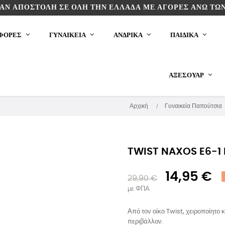
ΆΝ ΑΠΟΣΤΟΛΉ ΣΕ ΌΛΗ ΤΗΝ ΕΛΛΆΔΑ ΜΕ ΑΓΟΡΈΣ ΆΝΩ ΤΩΝ
ΦΟΡΕΣ
ΓΥΝΑΙΚΕΙΑ
ΑΝΔΡΙΚΑ
ΠΑΙΔΙΚΆ
ΑΞΕΣΟΥΆΡ
Αρχική
Γυναικεία Παπούτσια
TWIST NAXOS E6-1 
14,95 €
29,90 €
με ΦΠΑ
Από τον οίκο Twist, χειροποίητο
περιβάλλον.