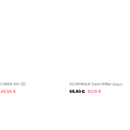
LORER 100-20...
SLOWWALK Sawi Willer Δέρμα...
Τιμή
Κανονική
Τιμή
49,56 €
69,90 €
62,91 €
τιμή