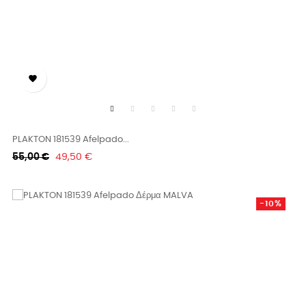

PLAKTON 181539 Afelpado...
Κανονική
Τιμή
55,00 €
49,50 €
τιμή
-10%