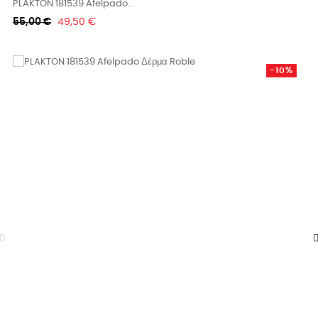
PLAKTON 181539 Afelpado...
Κανονική
Τιμή
55,00 €
49,50 €
τιμή
-10%