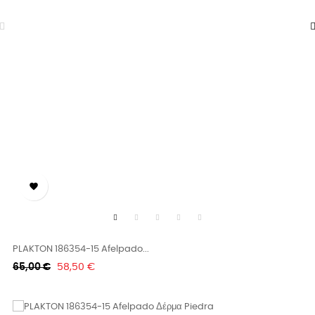

PLAKTON 186354-15 Afelpado...
Κανονική
Τιμή
65,00 €
58,50 €
τιμή