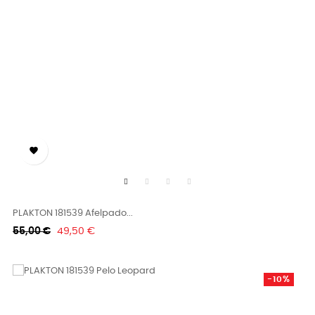

PLAKTON 181539 Afelpado...
Κανονική
Τιμή
55,00 €
49,50 €
τιμή
-10%