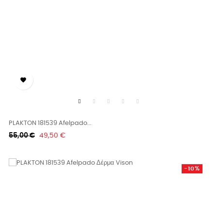

PLAKTON 181539 Afelpado...
Κανονική
Τιμή
55,00 €
49,50 €
τιμή
-10%