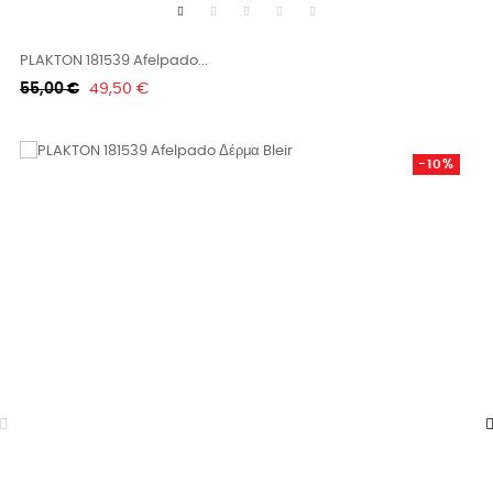
PLAKTON 181539 Afelpado...
Κανονική
Τιμή
55,00 €
49,50 €
τιμή
-10%