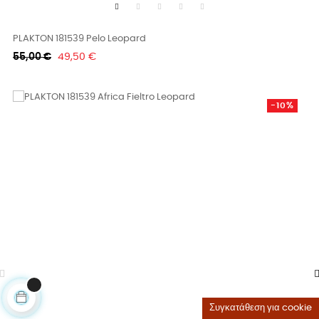
PLAKTON 181539 Pelo Leopard
Κανονική
Τιμή
55,00 €
49,50 €
τιμή
-10%
Συγκατάθεση για cookie