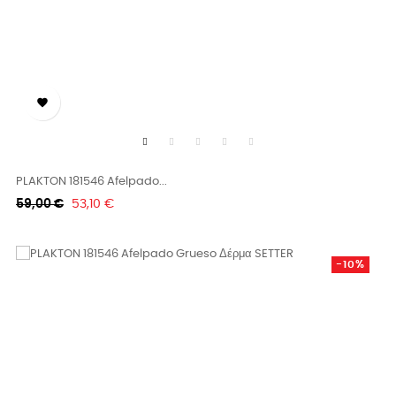

PLAKTON 181546 Afelpado...
Κανονική
Τιμή
59,00 €
53,10 €
τιμή
-10%