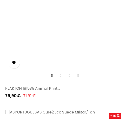

PLAKTON 181539 Animal Print...
Κανονική
Τιμή
79,90 €
71,91 €
τιμή
-10%