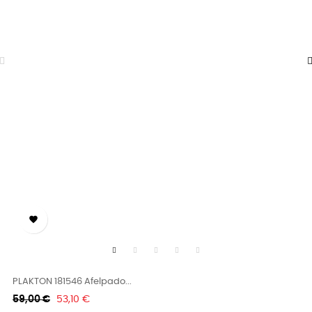

PLAKTON 181546 Afelpado...
Κανονική
Τιμή
59,00 €
53,10 €