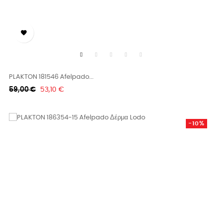

PLAKTON 181546 Afelpado...
Κανονική
Τιμή
59,00 €
53,10 €
τιμή
-10%