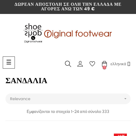
ΔΩΡΕΆΝ ΑΠΟΣΤΟΛΉ ΣΕ ΌΛΗ ΤΗΝ ΕΛΛΆΔΑ ΜΕ
ΑΓΟΡΈΣ ΆΝΩ ΤΩΝ 49 €
Toggle
☰
ελληνικά
navigation
0
ΣΑΝΔΆΛΙΑ

Relevance
Εμφανίζονται τα στοιχεία 1-24 από σύνολο 333