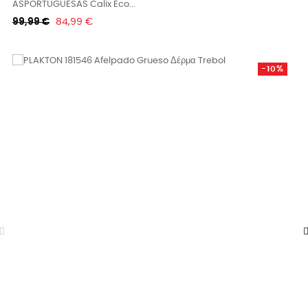
ASPORTUGUESAS Calix Eco...
Κανονική
Τιμή
99,99 €
84,99 €
τιμή
-10%