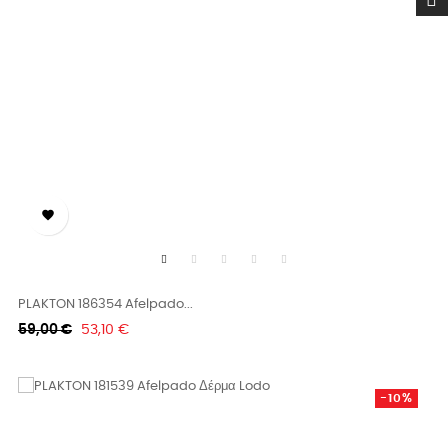

PLAKTON 186354 Afelpado...
Κανονική
Τιμή
59,00 €
53,10 €
τιμή
-10%