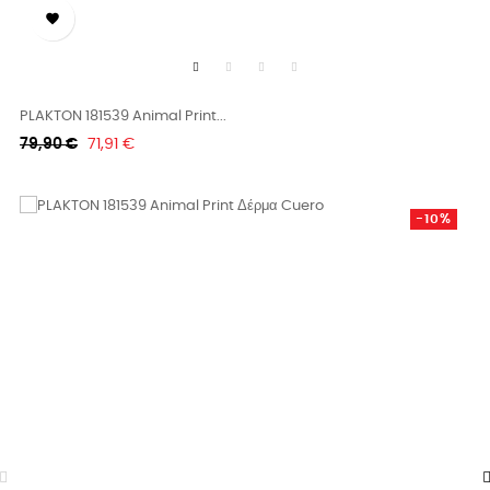

PLAKTON 181539 Animal Print...
Κανονική
Τιμή
79,90 €
71,91 €
τιμή
-10%