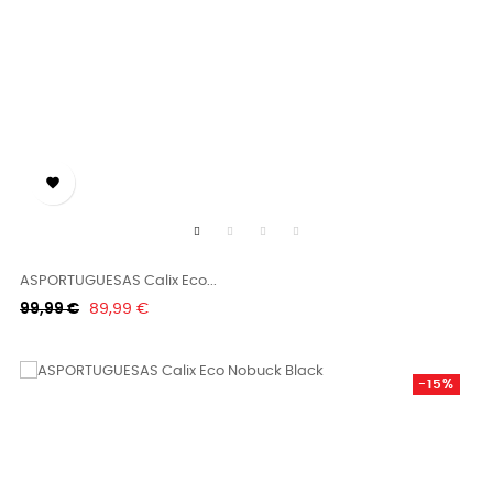

ASPORTUGUESAS Calix Eco...
Κανονική
Τιμή
99,99 €
89,99 €
τιμή
-15%