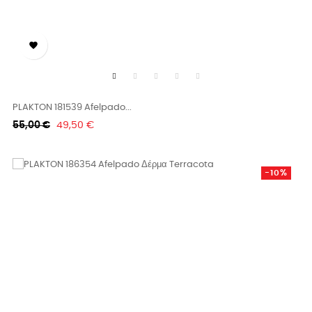

PLAKTON 181539 Afelpado...
Κανονική
Τιμή
55,00 €
49,50 €
τιμή
-10%