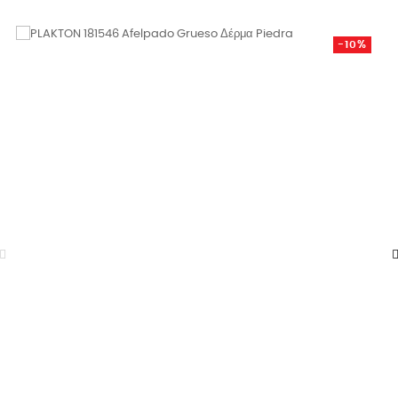
τιμή
-10%