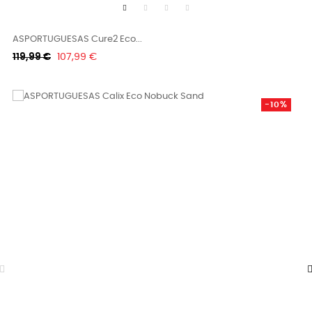
ASPORTUGUESAS Cure2 Eco...
Κανονική
Τιμή
119,99 €
107,99 €
τιμή
-10%