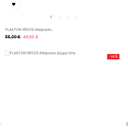

PLAKTON 181539 Afelpado...
Κανονική
Τιμή
55,00 €
49,50 €
τιμή
-10%