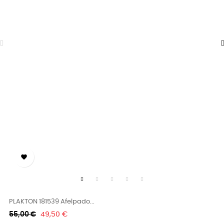

PLAKTON 181539 Afelpado...
Κανονική
Τιμή
55,00 €
49,50 €