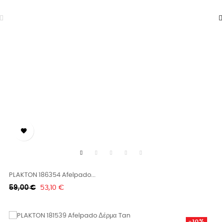

PLAKTON 186354 Afelpado...
Κανονική
Τιμή
59,00 €
53,10 €
τιμή
-10%