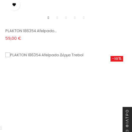

PLAKTON 186354 Afelpado...
Τιμή
59,00 €
-10%
ΦΊΛΤΡΟ